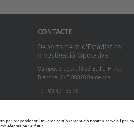
Contacte
Departament d'Estadística i
Investigació Operativa
Campus Diagonal Sud, Edifici H. Av.
Diagonal, 647 08028 Barcelona
Tel.
:
93 401 56 98
E-mail
:
director.eio@upc.edu
Directori UPC
Formulari de contacte