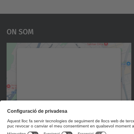
On Som
Necessitem el vostre consentiment
per carregar el servei Google Maps!
Utilitzem un servei de tercers per incrustar
contingut del mapa que pugui recollir dades
sobre la vostra activitat. Reviseu-ne els
detalls i accepteu el servei per veure el mapa.
Més Informació
Accepta