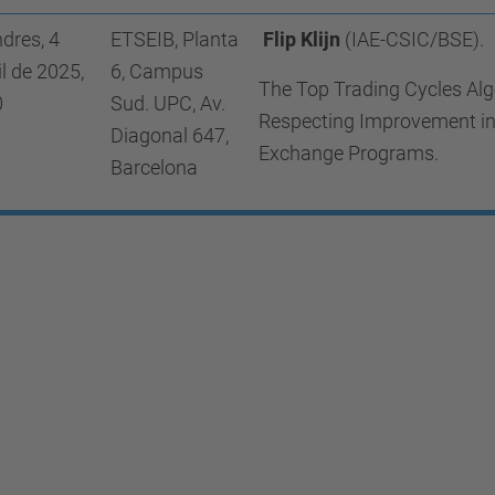
dres, 4
ETSEIB, Planta
Flip Klijn
(IAE-CSIC/BSE).
il de 2025,
6, Campus
The Top Trading Cycles Al
0
Sud. UPC, Av.
Respecting Improvement in
Diagonal 647,
Exchange Programs.
Barcelona