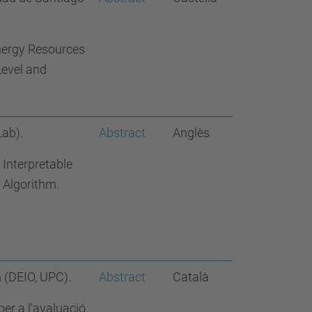
nergy Resources
Level and
Lab).
Abstract
Anglès
 Interpretable
 Algorithm.
a
(DEIO, UPC).
Abstract
Català
per a l'avaluació