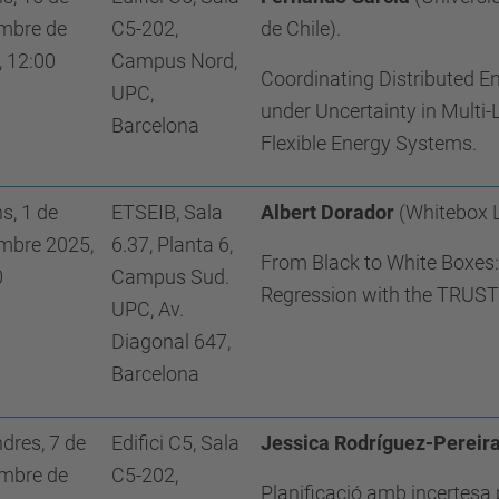
mbre de
C5-202,
de Chile).
, 12:00
Campus Nord,
Coordinating Distributed E
UPC,
under Uncertainty in Multi-
Barcelona
Flexible Energy Systems.
ns, 1 de
ETSEIB, Sala
Albert Dorador
(Whitebox 
mbre 2025,
6.37, Planta 6,
From Black to White Boxes:
0
Campus Sud.
Regression with the TRUST
UPC, Av.
Diagonal 647,
Barcelona
dres, 7 de
Edifici C5, Sala
Jessica Rodríguez-Pereir
mbre de
C5-202,
Planificació amb incertesa 