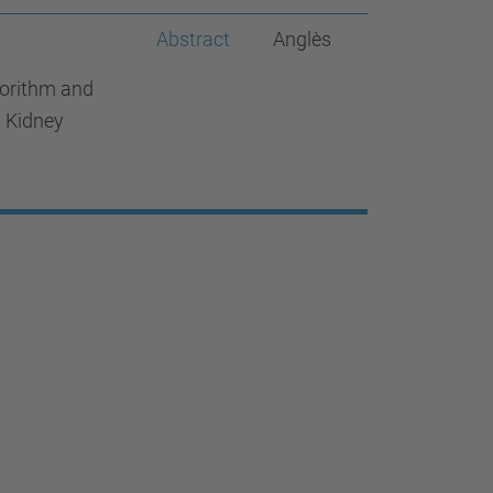
Abstract
Anglès
gorithm and
 Kidney