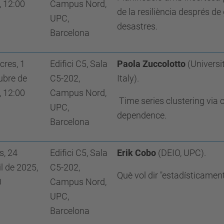
, 12:00
Campus Nord,
de la resiliència després de
UPC,
desastres.
Barcelona
cres, 1
Edifici C5, Sala
Paola Zuccolotto
(Universit
ubre de
C5-202,
Italy)
.
, 12:00
Campus Nord,
Time series clustering via 
UPC,
dependence.
Barcelona
s, 24
Edifici C5, Sala
Erik Cobo
(DEIO, UPC).
il de 2025,
C5-202,
Què vol dir "estadísticament
0
Campus Nord,
UPC,
Barcelona