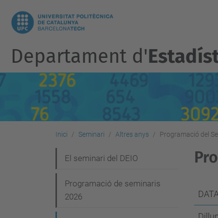
Departament d'
Estadíst
Inici
Seminari
Altres anys
Programació del Se
Pro
N
El seminari del DEIO
a
Programació de seminaris
v
DATA
2026
e
Dillu