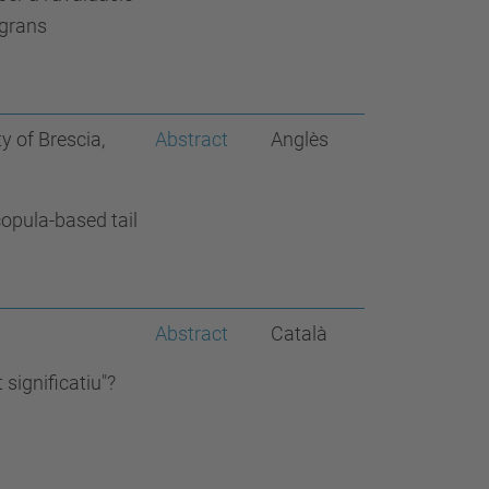
 grans
y of Brescia,
Abstract
Anglès
copula-based tail
Abstract
Català
 significatiu"?