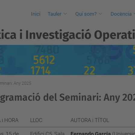
Inici
Tauler
Qui som?
Docència
ica i Investigació Operat
minari: Any 2025
gramació del Seminari: Any 20
 i HORA
LLOC
AUTORA i TÍTOL
ns, 15 de
Edifici C5, Sala
Fernando Garcia
(Universi