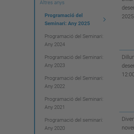
g
Altres anys
dese
a
Programació del
2025
c
Seminari: Any 2025
i
Programació del Seminari:
ó
Any 2024
Dillu
Programació del Seminari:
Any 2023
dese
12:0
Programació del Seminari:
Any 2022
Programació del Seminari:
Any 2021
Diven
Programació del seminari:
nove
Any 2020