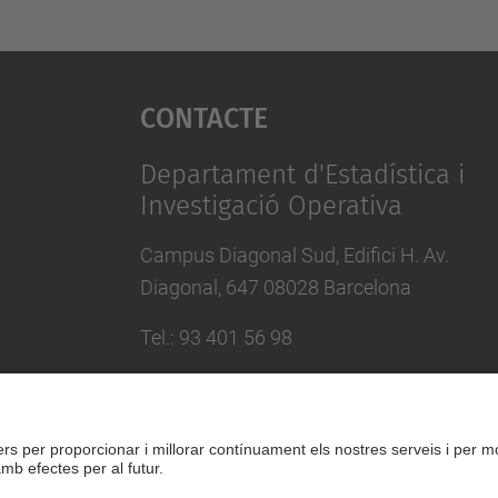
Contacte
Departament d'Estadística i
Investigació Operativa
Campus Diagonal Sud, Edifici H. Av.
Diagonal, 647 08028 Barcelona
Tel.
:
93 401 56 98
E-mail
:
director.eio@upc.edu
Directori UPC
Formulari de contacte