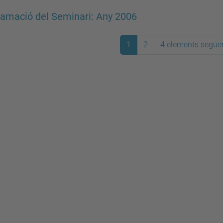
amació del Seminari: Any 2006
1
2
4 elements següe