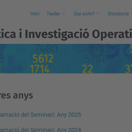
Inici
Tauler
Qui som?
Docència
ica i Investigació Operat
res anys
amació del Seminari: Any 2025
amació del Seminari: Any 2024