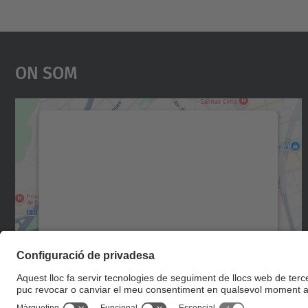
On Som
Necessitem el vostre consentiment
per carregar el servei Google Maps!
Utilitzem un servei de tercers per incrustar
contingut del mapa que pugui recollir dades
sobre la vostra activitat. Reviseu-ne els
detalls i accepteu el servei per veure el mapa.
Més Informació
Accepta