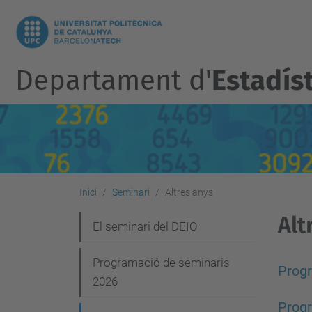
Departament d'
Estadíst
Inici
Seminari
Altres anys
Alt
N
El seminari del DEIO
a
Programació de seminaris
v
Progr
2026
e
Progr