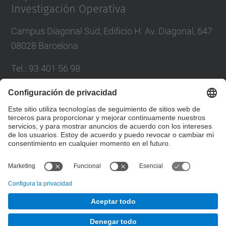
Investigación Operativa
Campus Diagonal Sud, Edificio H. Av. Diagonal, 647
08028 Barcelona
Tel.
:
93 401 56 98
Correo
:
director.eio@upc.edu
Directorio UPC
Formulario de contacto
© UPC
Departamento de Estadística e Investigación
Operativa. EIO