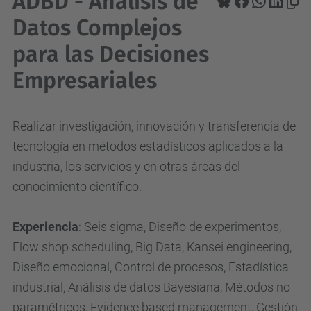
ADBD - Análisis de
Datos Complejos
para las Decisiones
Empresariales
Realizar
investigación, innovación y
transferencia de
tecnología en
métodos estadísticos
aplicados a la
industria
, los servicios y
en
otras áreas
del
conocimiento científico.
Experiencia
:
Seis
sigma
, Diseño
de experimentos,
Flow
shop
scheduling
, Big
Data
,
Kansei
engineering
,
Diseño
emocional,
Control de procesos
, Estadística
industrial,
Análisis de datos
Bayesiana
, Métodos
no
paramétricos
,
Evidence
based
management
, Gestión