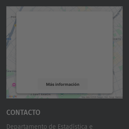
Necesitamos su consentimiento
para cargar el servicio Google
Maps.
Utilizamos un servicio de terceros para
incrustar contenido de mapas que puede
recopilar datos sobre su actividad. Le
rogamos que revise los detalles y acepte el
servicio para ver este mapa.
Más información
Aceptar
Contacto
powered by
Usercentrics Consent
Management Platform
Departamento de Estadística e