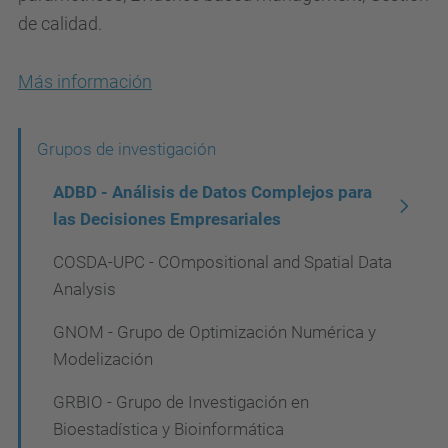
de calidad.
Más información
N
Grupos de investigación
a
ADBD - Análisis de Datos Complejos para
v
las Decisiones Empresariales
e
COSDA-UPC - COmpositional and Spatial Data
g
Analysis
a
GNOM - Grupo de Optimización Numérica y
c
Modelización
i
GRBIO - Grupo de Investigación en
ó
Bioestadística y Bioinformática