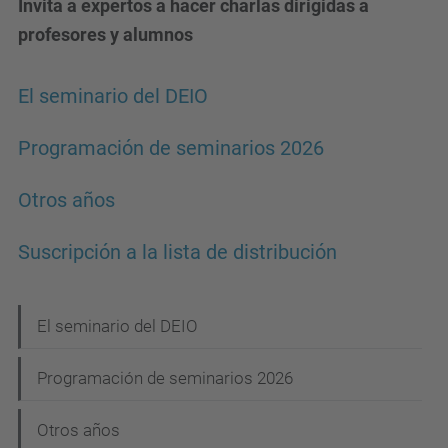
Invita a expertos a hacer charlas dirigidas a
profesores y alumnos
El seminario del DEIO
Programación de seminarios 2026
Otros años
Suscripción a la lista de distribución
N
El seminario del DEIO
a
Programación de seminarios 2026
v
e
Otros años