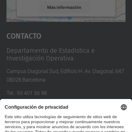
Más información
Aceptar
Contacto
powered by
Usercentrics Consent
Management Platform
Departamento de Estadística e
Investigación Operativa
Campus Diagonal Sud, Edificio H. Av. Diagonal, 647
08028 Barcelona
Tel.
:
93 401 56 98
Correo
:
director.eio@upc.edu
Directorio UPC