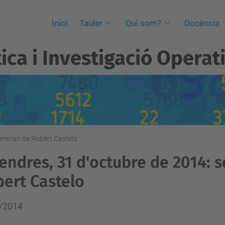
Inici
Tauler
Qui som?
Docència
ica i Investigació Operat
eminari de Robert Castelo
endres, 31 d'octubre de 2014: 
ert Castelo
/2014