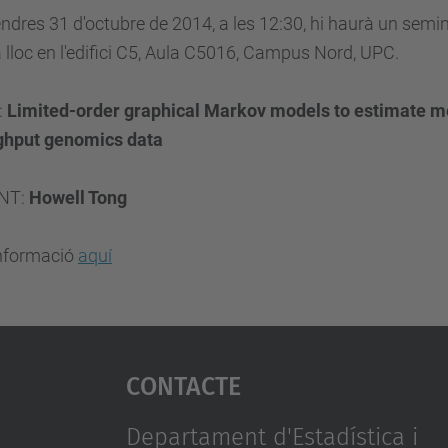
endres 31 d'octubre de 2014, a les 12:30, hi haurà un semin
 lloc en l'edifici C5, Aula C5016, Campus Nord, UPC.
:
Limited-order graphical Markov models to estimate mo
ghput genomics data
NT:
Howell Tong
nformació
aquí
Contacte
Departament d'Estadística i