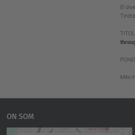
El div
Tindrà
TITOL
throu
PONE
Més i
On Som