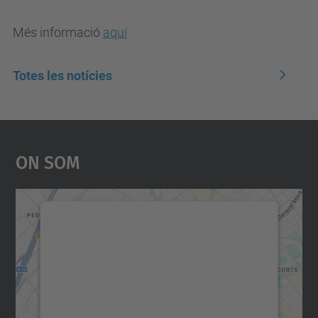
Més informació
aquí
Totes les notícies
On Som
Necessitem el vostre
consentiment per carregar el
servei Google Maps!
Utilitzem un servei de tercers per incrustar
contingut del mapa que pugui recollir dades
sobre la vostra activitat. Reviseu-ne els