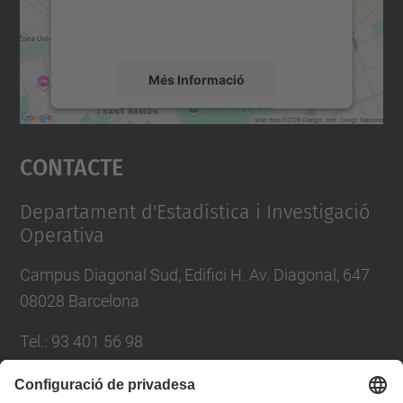
detalls i accepteu el servei per veure el
mapa.
Més Informació
Accepta
Contacte
powered by
Usercentrics Consent
Management Platform
Departament d'Estadística i Investigació
Operativa
Campus Diagonal Sud, Edifici H. Av. Diagonal, 647
08028 Barcelona
Tel.
:
93 401 56 98
E-mail
:
director.eio@upc.edu