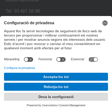
Tel.
:
93 401 56 98
E-mail
:
director.eio@upc.edu
Directori UPC
Formulari de contacte
© UPC
Departament d'Estadística i Investigació Operativa.
EIO
Desenvolupat amb
Mapa del lloc
Accessibilitat
Avís legal
Configuració de privadesa